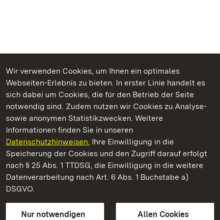
Wir verwenden Cookies, um Ihnen ein optimales
Webseiten-Erlebnis zu bieten. In erster Linie handelt es
Kommen. Staunen. Genießen.
sich dabei um Cookies, die für den Betrieb der Seite
notwendig sind. Zudem nutzen wir Cookies zu Analyse-
sowie anonymen Statistikzwecken. Weitere
Informationen finden Sie in unseren
Datenschutzhinweisen.
Ihre Einwilligung in die
Schloss ob Ellwangen
Speicherung der Cookies und den Zugriff darauf erfolgt
nach § 25 Abs. 1 TTDSG, die Einwilligung in die weitere
Staatliche Schlösser und Gärten Baden-Württemberg
Datenverarbeitung nach Art. 6 Abs. 1 Buchstabe a)
DSGVO.
Kontakt
FAQ
Impressum
Datenschutz
Gebärdensprache
Leichte Sprache
Erklärung zur Barrierefreiheit
Nur notwendigen
Allen Cookies