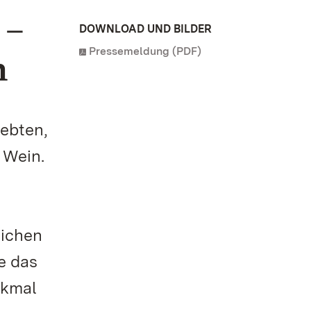
 –
DOWNLOAD UND BILDER
Pressemeldung (PDF)
n
lebten,
 Wein.
lichen
e das
nkmal