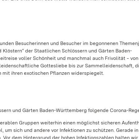
erkunden Besucherinnen und Besucher im begonnenen Themen
nd Klöstern“ der Staatlichen Schlössern und Gärten Baden-
itreise voller Schönheit und manchmal auch Frivolität ‒ von
 leidenschaftliche Gottesliebe bis zur Sammelleidenschaft, di
it ihren exotischen Pflanzen widerspiegelt.
hlössern und Gärten Baden-Württemberg folgende Corona-Rege
rablen Gruppen weiterhin einen möglichst sicheren Aufenth
el, um sich und andere vor Infektionen zu schützen. Gerade in
. Vor dem Hintergrund der hohen Infektionszahlen halten wir