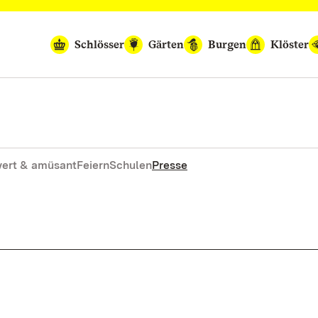
Schlösser
Gärten
Burgen
Klöster
ert & amüsant
Feiern
Schulen
Presse