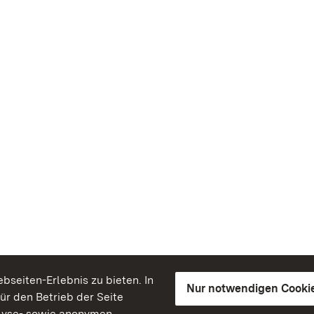
seiten-Erlebnis zu bieten. In
Nur notwendigen Cooki
für den Betrieb der Seite
lyse- sowie anonymen