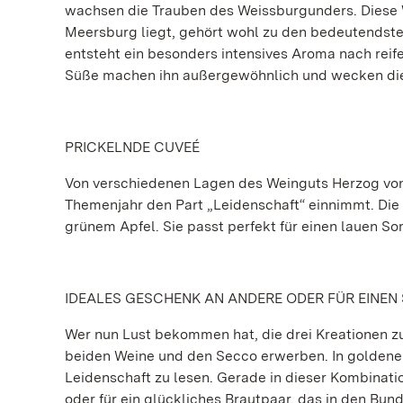
wachsen die Trauben des Weissburgunders. Diese 
Meersburg liegt, gehört wohl zu den bedeutendst
entsteht ein besonders intensives Aroma nach reif
Süße machen ihn außergewöhnlich und wecken die 
PRICKELNDE CUVEÉ
Von verschiedenen Lagen des Weinguts Herzog vo
Themenjahr den Part „Leidenschaft“ einnimmt. Die 
grünem Apfel. Sie passt perfekt für einen lauen 
IDEALES GESCHENK AN ANDERE ODER FÜR EINEN
Wer nun Lust bekommen hat, die drei Kreationen zu
beiden Weine und den Secco erwerben. In goldener 
Leidenschaft zu lesen. Gerade in dieser Kombinati
oder für ein glückliches Brautpaar, das in den Bun