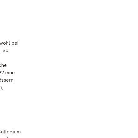
wohl bei
. So
che
22 eine
össern
n,
Collegium