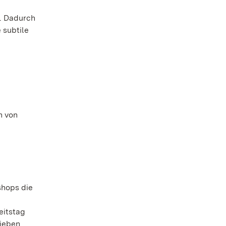
. Dadurch
 subtile
n von
shops die
eitstag
lieben