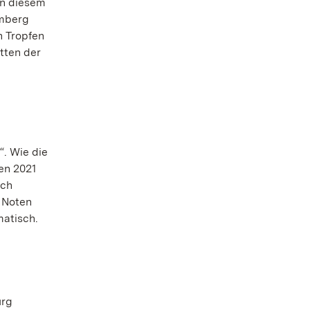
In diesem
emberg
n Tropfen
tten der
. Wie die
en 2021
uch
e Noten
atisch.
urg