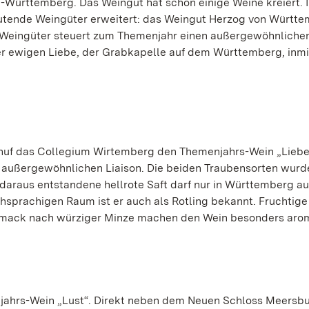
Württemberg. Das Weingut hat schon einige Weine kreiert. 
utende Weingüter erweitert: das Weingut Herzog von Württ
 Weingüter steuert zum Themenjahr einen außergewöhnliche
er ewigen Liebe, der Grabkapelle auf dem Württemberg, inmi
uf das Collegium Wirtemberg den Themenjahrs-Wein „Liebe“
nz außergewöhnlichen Liaison. Die beiden Traubensorten wurd
araus entstandene hellrote Saft darf nur in Württemberg a
hsprachigen Raum ist er auch als Rotling bekannt. Fruchtig
mack nach würziger Minze machen den Wein besonders arom
ahrs-Wein „Lust“. Direkt neben dem Neuen Schloss Meersb