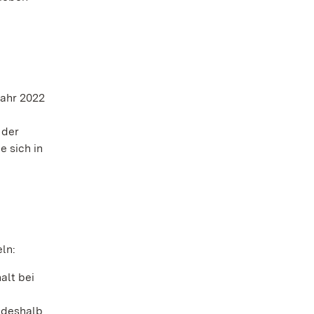
jahr 2022
 der
e sich in
ln:
alt bei
 deshalb