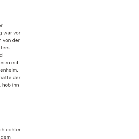
er
g war vor
n von der
ters
nd
esen mit
henheim.
hatte der
. hob ihn
chlechter
m dem