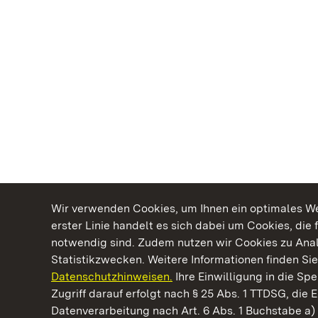
Wir verwenden Cookies, um Ihnen ein optimales Web
erster Linie handelt es sich dabei um Cookies, die 
notwendig sind. Zudem nutzen wir Cookies zu Ana
Statistikzwecken. Weitere Informationen finden Sie
Datenschutzhinweisen.
Ihre Einwilligung in die S
Kommen. Staunen. Genießen.
Zugriff darauf erfolgt nach § 25 Abs. 1 TTDSG, die E
Datenverarbeitung nach Art. 6 Abs. 1 Buchstabe a