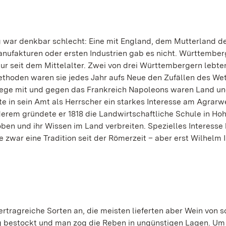
 war denkbar schlecht: Eine mit England, dem Mutterland d
Manufakturen oder ersten Industrien gab es nicht. Württember
tur seit dem Mittelalter. Zwei von drei Württembergern lebte
thoden waren sie jedes Jahr aufs Neue den Zufällen des Wet
Kriege mit und gegen das Frankreich Napoleons waren Land u
te in sein Amt als Herrscher ein starkes Interesse am Agrarw
rem gründete er 1818 die Landwirtschaftliche Schule in Ho
ben und ihr Wissen im Land verbreiten. Spezielles Interesse 
zwar eine Tradition seit der Römerzeit – aber erst Wilhelm I
tragreiche Sorten an, die meisten lieferten aber Wein von s
g bestockt und man zog die Reben in ungünstigen Lagen. U