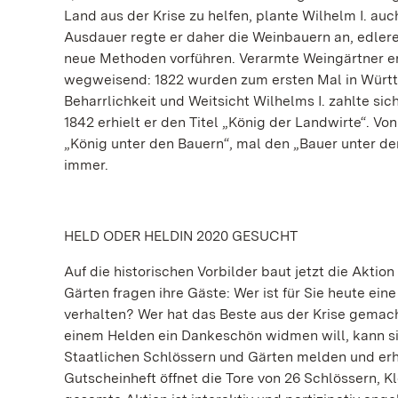
Land aus der Krise zu helfen, plante Wilhelm I. au
Ausdauer regte er daher die Weinbauern an, edler
neue Methoden vorführen. Verarmte Weingärtner erh
wegweisend: 1822 wurden zum ersten Mal in Württ
Beharrlichkeit und Weitsicht Wilhelms I. zahlte s
1842 erhielt er den Titel „König der Landwirte“. Vo
„König unter den Bauern“, mal den „Bauer unter de
immer.
HELD ODER HELDIN 2020 GESUCHT
Auf die historischen Vorbilder baut jetzt die Aktio
Gärten fragen ihre Gäste: Wer ist für Sie heute ein
verhalten? Wer hat das Beste aus der Krise gemach
einem Helden ein Dankeschön widmen will, kann si
Staatlichen Schlössern und Gärten melden und erh
Gutscheinheft öffnet die Tore von 26 Schlössern, K