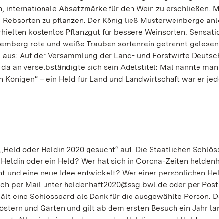
ch, internationale Absatzmärke für den Wein zu erschließen. M
e Rebsorten zu pflanzen. Der König ließ Musterweinberge an
ielten kostenlos Pflanzgut für bessere Weinsorten. Sensati
emberg rote und weiße Trauben sortenrein getrennt gelesen.
ich aus: Auf der Versammlung der Land- und Forstwirte Deuts
n da an verselbständigte sich sein Adelstitel: Mal nannte man
n Königen“ – ein Held für Land und Landwirtschaft war er je
n „Held oder Heldin 2020 gesucht“ auf. Die Staatlichen Schlös
e Heldin oder ein Held? Wer hat sich in Corona-Zeiten heldenh
t und eine neue Idee entwickelt? Wer einer persönlichen He
ch per Mail unter heldenhaft2020@ssg.bwl.de oder per Post
ält eine Schlosscard als Dank für die ausgewählte Person. D
löstern und Gärten und gilt ab dem ersten Besuch ein Jahr la