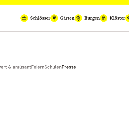
Schlösser
Gärten
Burgen
Klöster
ert & amüsant
Feiern
Schulen
Presse