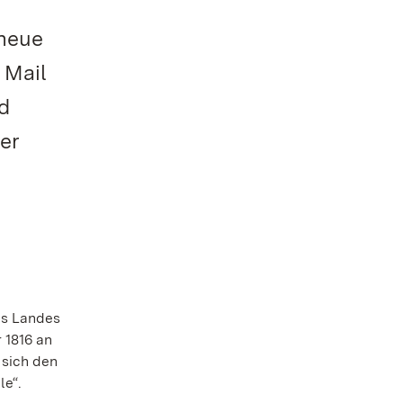
 neue
 Mail
d
er
es Landes
 1816 an
 sich den
le“.