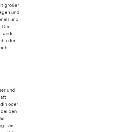
it großer
legen und
onell und
 Die
chlands
 ihn den
doch
ser und
aft
ldin oder
 bei den
as
ng. Die