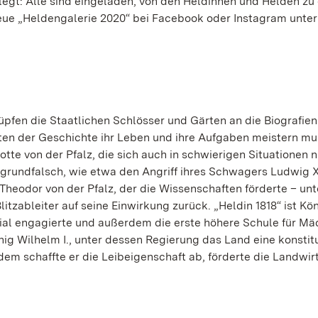
elegt: Alle sind eingeladen, von den Heldinnen und Helden zu
neue „Heldengalerie 2020“ bei Facebook oder Instagram unter
pfen die Staatlichen Schlösser und Gärten an die Biografien
kten der Geschichte ihr Leben und ihre Aufgaben meistern mu
lotte von der Pfalz, die sich auch in schwierigen Situationen n
 grundfalsch, wie etwa den Angriff ihres Schwagers Ludwig X
l Theodor von der Pfalz, der die Wissenschaften förderte – unt
tzableiter auf seine Einwirkung zurück. „Heldin 1818“ ist Kön
zial engagierte und außerdem die erste höhere Schule für M
ig Wilhelm I., unter dessen Regierung das Land eine konstit
em schaffte er die Leibeigenschaft ab, förderte die Landwir