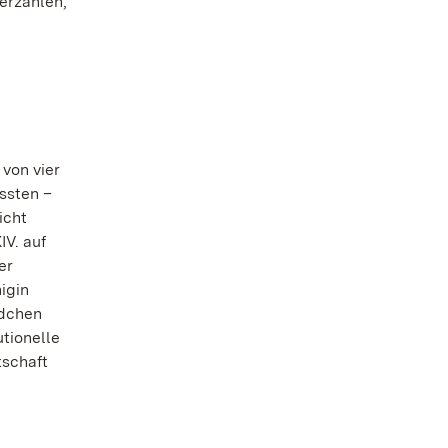
 erzählen,
 von vier
ssten –
icht
IV. auf
er
igin
ädchen
utionelle
tschaft