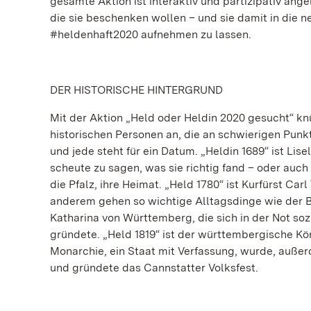
gesamte Aktion ist interaktiv und partizipativ ang
die sie beschenken wollen – und sie damit in die 
#heldenhaft2020 aufnehmen zu lassen.
DER HISTORISCHE HINTERGRUND
Mit der Aktion „Held oder Heldin 2020 gesucht“ knü
historischen Personen an, die an schwierigen Pun
und jede steht für ein Datum. „Heldin 1689“ ist Lise
scheute zu sagen, was sie richtig fand – oder auch
die Pfalz, ihre Heimat. „Held 1780“ ist Kurfürst Car
anderem gehen so wichtige Alltagsdinge wie der Bli
Katharina von Württemberg, die sich in der Not so
gründete. „Held 1819“ ist der württembergische Kön
Monarchie, ein Staat mit Verfassung, wurde, außerd
und gründete das Cannstatter Volksfest.