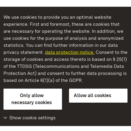
We use cookies to provide you an optimal website
experience. First and foremost, these are cookies that
are necessary for operating the website. In addition, we
use cookies for the purpose of analysis and anonymized
State Palaces and Gardens of Baden-Wuerttemberg
statistics. You can find further information in our data
privacy statement.
data protection notice.
Consent to the
storage of cookies and access thereto is based on § 25(1)
of the TTDSG (Telecommunications and Telemedia Data
Ellwangen Palace
Protection Act) and consent to further data processing is
based on Article 6(1)(a) of the GDPR.
State Palaces and Gardens of Baden-Wuerttemberg
Only allow
Allow all cookies
FAQ
Masthead
Data protection
necessary cookies
Declaration on barrier-free access
BITV-konform (geprüfte Seiten)
Show cookie settings