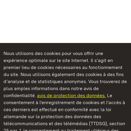
Nous utilisons des cookies pour vous offrir une
expérience optimale sur le site Internet. Il s’agit en
Châteaux et jardins publics du Bade-Wurtemberg
premier lieu de cookies nécessaires au fonctionnement
du site. Nous utilisons également des cookies à des fins
d’analyse et de statistiques anonymes. Vous trouverez de
plus amples informations dans notre avis de
confidentialité.
avis de protection des données.
Le
Château d' Ellwangen
consentement à l’enregistrement de cookies et l’accès à
ces derniers est effectué en conformité avec la loi
Châteaux et jardins publics du Bade-Wurtemberg
allemande sur la protection des données des
télécommunications et des télémédias (TTDSG), section
FAQ et réponses
Mentions légales
Protection des données
25 par. 1, le consentement au traitement ultérieur des