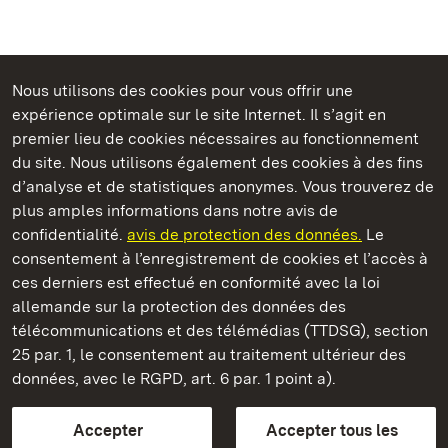
Nous utilisons des cookies pour vous offrir une
expérience optimale sur le site Internet. Il s’agit en
Châteaux et jardins publics du Bade-Wurtemberg
premier lieu de cookies nécessaires au fonctionnement
du site. Nous utilisons également des cookies à des fins
d’analyse et de statistiques anonymes. Vous trouverez de
plus amples informations dans notre avis de
confidentialité.
avis de protection des données.
Le
Château d' Ellwangen
consentement à l’enregistrement de cookies et l’accès à
ces derniers est effectué en conformité avec la loi
Châteaux et jardins publics du Bade-Wurtemberg
allemande sur la protection des données des
télécommunications et des télémédias (TTDSG), section
FAQ et réponses
Mentions légales
Protection des données
25 par. 1, le consentement au traitement ultérieur des
Explications sur l’accessibilité
données, avec le RGPD, art. 6 par. 1 point a).
BITV-konform (geprüfte Seiten)
Accepter
Accepter tous les
plus loin