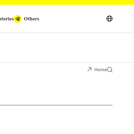
teries
Others
Home