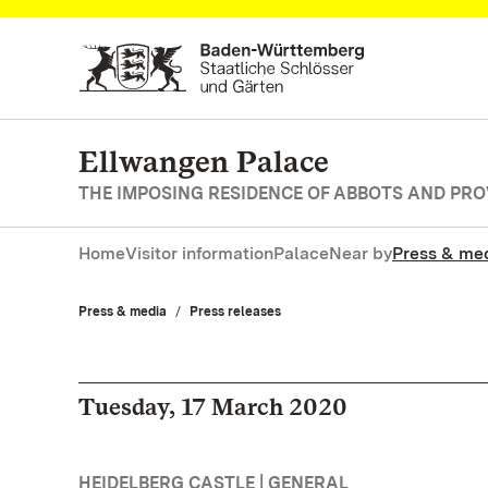
Navigate to main page
Ellwangen Palace
THE IMPOSING RESIDENCE OF ABBOTS AND PR
Home
Visitor information
Palace
Near by
Press & me
Press & media
Press releases
Tuesday, 17 March 2020
HEIDELBERG CASTLE | GENERAL