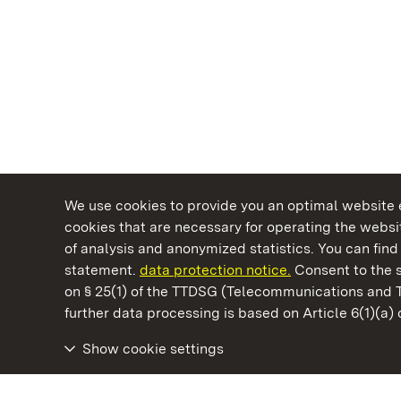
We use cookies to provide you an optimal website e
cookies that are necessary for operating the websit
of analysis and anonymized statistics. You can find 
statement.
data protection notice.
Consent to the s
on § 25(1) of the TTDSG (Telecommunications and 
State Palaces and Gardens of Baden-Wuertt
further data processing is based on Article 6(1)(a)
Show cookie settings