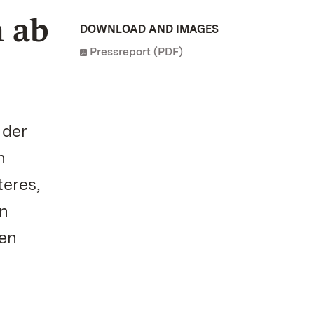
 ab
DOWNLOAD AND IMAGES
Pressreport (PDF)
 der
n
teres,
en
ten