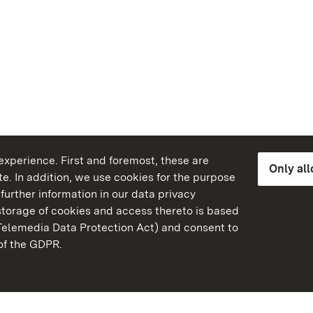
xperience. First and foremost, these are
Only al
e. In addition, we use cookies for the purpose
further information in our data privacy
torage of cookies and access thereto is based
Telemedia Data Protection Act) and consent to
emberg
 of the GDPR.
State Palaces and Garde
Baden-Wuerttemberg