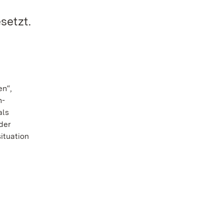
setzt.
en“,
n-
als
der
ituation